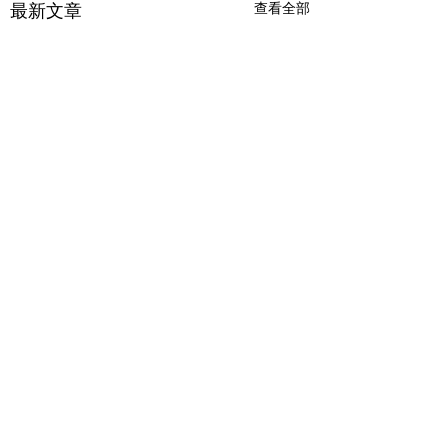
查看全部
最新文章
林育秀榮獲中國機
程學會2024年研
生論文發表競賽第
留言
恭喜博士生林育秀於
械工程學會2024年